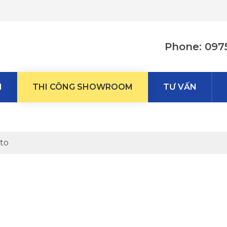
Phone: 097
M
THI CÔNG SHOWROOM
TƯ VẤN
oto