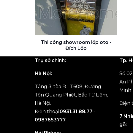
Thi công showroom lốp oto -
Đích Lốp
Trụ sở chính:
Tp. H
Hà Nội:
Số 0
An Ph
Tầng 3, tòa B - T608, Đường
Minh
Tôn Quang Phiệt, Bắc Từ Liêm,
Hà Nội.
Điện 
Điện thoại:
0931.31.88.77
-
7 Nhà
0987653777
gỗ:
Hải Phòng: