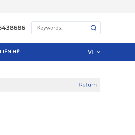
5438686
LIÊN HỆ
VI
Return