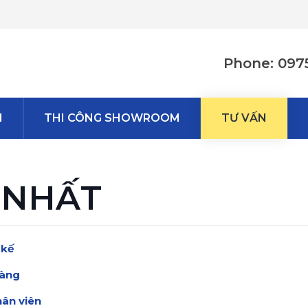
Phone: 097
M
THI CÔNG SHOWROOM
TƯ VẤN
 NHẤT
 kế
hàng
hân viên