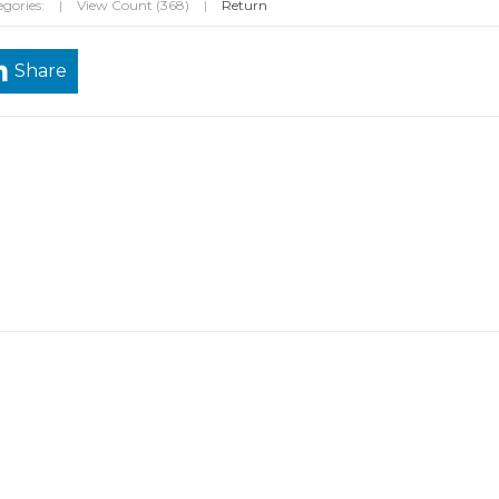
gories:
|
View Count (368)
|
Return
Share