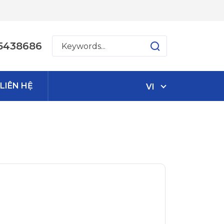
5438686
LIÊN HỆ
VI