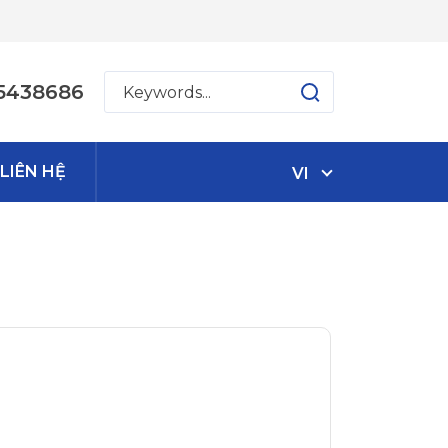
5438686
LIÊN HỆ
VI