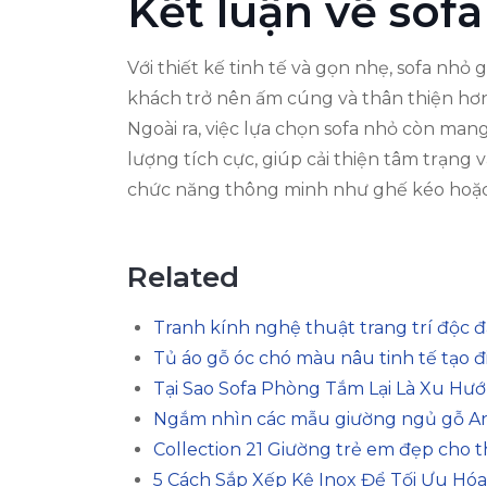
Kết luận về sof
Với thiết kế tinh tế và gọn nhẹ, sofa nh
khách trở nên ấm cúng và thân thiện hơn,
Ngoài ra, việc lựa chọn sofa nhỏ còn mang
lượng tích cực, giúp cải thiện tâm trạng
chức năng thông minh như ghế kéo hoặc 
Related
Tranh kính nghệ thuật trang trí độc 
Tủ áo gỗ óc chó màu nâu tinh tế tạo 
Tại Sao Sofa Phòng Tắm Lại Là Xu Hướ
Ngắm nhìn các mẫu giường ngủ gỗ A
Collection 21 Giường trẻ em đẹp cho 
5 Cách Sắp Xếp Kệ Inox Để Tối Ưu Hó