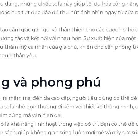
iểu dáng, những chiếc sofa này giúp tối ưu hóa công n
hoặc họa tiết độc đáo để thu hút ánh nhìn ngay từ cửa r
tạo cảm giác gần gũi và thân thiện cho các cuộc hội họp
 tương tác và kết nối với nhau hơn. Sự xuất hiện của một 
u thẩm mỹ cá nhân của gia chủ, khiến cho căn phòng trở
gười thân yêu.
ng và phong phú
vải nỉ mềm mại đến da cao cấp, người tiêu dùng có thể 
ofa nhỏ gọn thường đi kèm với thiết kế thông minh, có
 ấm cúng mà vẫn hiện đại.
 là khả năng linh hoạt trong việc bố trí. Bạn có thể dễ d
kệ sách, giúp không gian sống luôn mới mẻ và đầy sức s