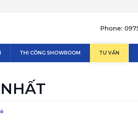
Phone: 097
M
THI CÔNG SHOWROOM
TƯ VẤN
 NHẤT
hỏ